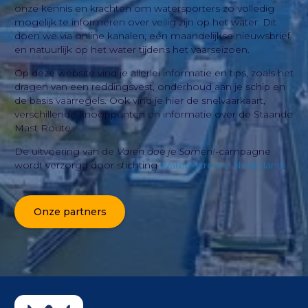
onze kennis en krachten om watersporters zo volledig
mogelijk te informeren over veilig zijn op het water. Dit
doen we via online kanalen, een maandelijkse nieuwsbrief
en natuurlijk op het water tijdens het vaarseizoen.
Op deze website vind je allerlei informatie en tips, zoals het
dragen van een reddingsvest, onderhoud aan je schip en
de basis vaarregels. Ook vind je hier de snelvaarkaart,
verschillende knooppunten en informatie over de Staande
Mast Route.
De uitvoering van de
Varen doe je Samen!
-campagne
wordt verzorgd door stichting
Waterrecreatie Nederland
.
Onze partners