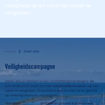
veiligheid op en rond het water te
vergroten.
Home
Over ons
Veiligheidscampagne
Varen doe je Samen!
is een voorlichtingscampagne die
zich sinds 2007 inzet om het veiligheidsbewustzijn op het
water te vergroten. Onze informatie is met name gericht
op watersporters en -recreanten.
Met onze
23 partners
(publiek en privaat) bundelen we