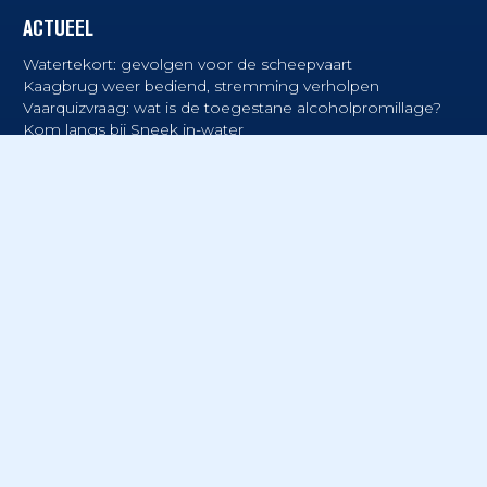
ACTUEEL
Watertekort: gevolgen voor de scheepvaart
Kaagbrug weer bediend, stremming verholpen
Vaarquizvraag: wat is de toegestane alcoholpromillage?
Kom langs bij Sneek in-water
BLIJF OP KOERS!
Sluit je ook aan bij meer dan 10.000 abonnees
en ontvang maandelijks de gratis nieuwsbrief
met nautische tips en informatie.
E-mailadres
*