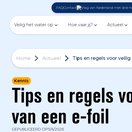
FAQ
Contact
Veilig het water op
Hoe vaar jij?
Actueel
Home
Actueel
Tips en regels voor veilig
Kennis
Tips en regels vo
van een e-foil
GEPUBLICEERD OP
5/6/2026