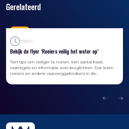
Gerelateerd
Nieuws
17/5/2021
Bekijk de flyer ‘Roeiers veilig het water op’
Tien tips om veiliger te roeien, een aantal basis
vaarregels en informatie over bruglichten. Dat lezen
roeiers en andere vaarweggebruikers in de
vernieuwde flyer ‘Roeiers veilig het water op’.