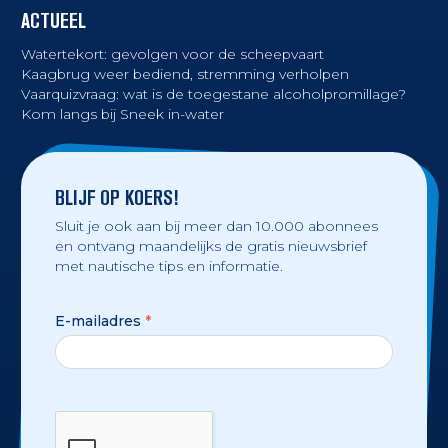
ACTUEEL
Watertekort: gevolgen voor de scheepvaart
Kaagbrug weer bediend, stremming verholpen
Vaarquizvraag: wat is de toegestane alcoholpromillage?
Kom langs bij Sneek in-water
BLIJF OP KOERS!
Sluit je ook aan bij meer dan 10.000 abonnees
en ontvang maandelijks de gratis nieuwsbrief
met nautische tips en informatie.
E-mailadres
*