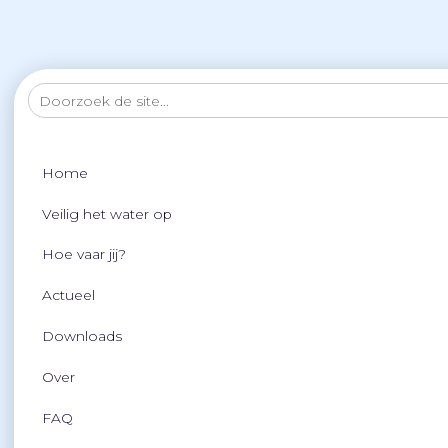
Home
Partners
Rijkswaterstaat
Rijkswaterstaat
Home
Veilig het water op
Rijkswaterstaat is de uitvoeringsorganisatie van het
Hoe vaar jij?
ministerie van Infrastructuur en Waterstaat en werkt
dagelijks aan een veilig, leefbaar en bereikbaar
Actueel
Nederland.
Downloads
Over
FAQ