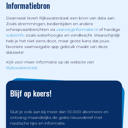
Informatiebron
Daarnaast levert Rijkswaterstaat een bron van data aan.
Zoals stremmingen, bedientijden en andere
scheepvaartberichten via
vaarweginformatie.nl
of handige
waterinfo
zoals waterhoogte en windkracht. Waarschijnlijk
heb je het niet eens door, maar grote kans dat jouw
favoriete vaarnavigatie-app gebruik maakt van deze
datasets!
Kijk voor meer informatie op de website van
Rijkswaterstaat
.
Blijf op koers!
Sluit je ook aan bij meer dan 10.000 abonnees en
ontvang maandelijks de gratis nieuwsbrief met
nautische tips en informatie.