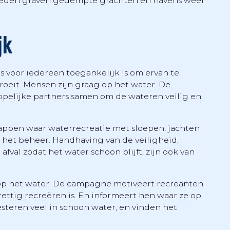
steden graven gedempte grachten en havens weer
jk
 voor iedereen toegankelijk is om ervan te
roeit. Mensen zijn graag op het water. De
elijke partners samen om de wateren veilig en
appen waar waterrecreatie met sloepen, jachten
 het beheer. Handhaving van de veiligheid,
fval zodat het water schoon blijft, zijn ook van
 op het water. De campagne motiveert recreanten
prettig recreëren is. En informeert hen waar ze op
steren veel in schoon water, en vinden het