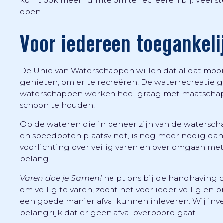
komt ook meer ruimte om te recreëren bij. Veel 
open.
Voor iedereen toegankeli
De Unie van Waterschappen willen dat al dat moois
genieten, om er te recreëren. De waterrecreatie g
waterschappen werken heel graag met maatschapp
schoon te houden.
Op de wateren die in beheer zijn van de watersch
en speedboten plaatsvindt, is nog meer nodig dan
voorlichting over veilig varen en over omgaan met a
belang.
Varen doe je Samen!
helpt ons bij de handhaving
om veilig te varen, zodat het voor ieder veilig en 
een goede manier afval kunnen inleveren. Wij inve
belangrijk dat er geen afval overboord gaat.