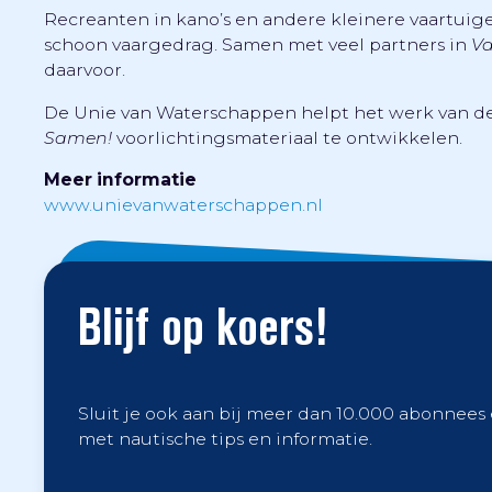
Recreanten in kano’s en andere kleinere vaartu
schoon vaargedrag. Samen met veel partners in
Va
daarvoor.
De Unie van Waterschappen helpt het werk van de 
Samen!
voorlichtingsmateriaal te ontwikkelen.
Meer informatie
www.unievanwaterschappen.nl
Blijf op koers!
Sluit je ook aan bij meer dan 10.000 abonnees
met nautische tips en informatie.