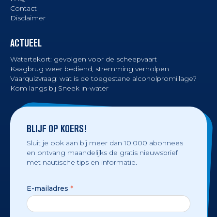
Contact
Disclaimer
ACTUEEL
Watertekort: gevolgen voor de scheepvaart
Kaagbrug weer bediend, stremming verholpen
Vaarquizvraag: wat is de toegestane alcoholpromillage?
Kom langs bij Sneek in-water
BLIJF OP KOERS!
Sluit je ook aan bij meer dan 10.000 abonnees
en ontvang maandelijks de gratis nieuwsbrief
met nautische tips en informatie.
E-mailadres
*