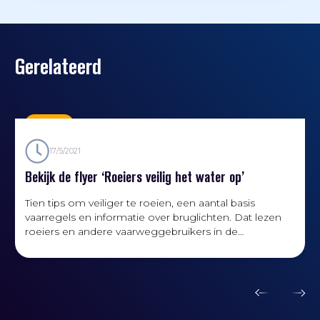
Gerelateerd
Nieuws
17/5/2021
Bekijk de flyer ‘Roeiers veilig het water op’
Tien tips om veiliger te roeien, een aantal basis
vaarregels en informatie over bruglichten. Dat lezen
roeiers en andere vaarweggebruikers in de
vernieuwde flyer ‘Roeiers veilig het water op’.