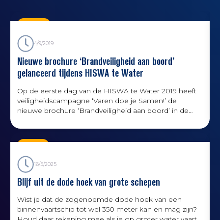
Nieuws
4/9/2019
Nieuwe brochure ‘Brandveiligheid aan boord’
gelanceerd tijdens HISWA te Water
v
Op de eerste dag van de HISWA te Water 2019 heeft
veiligheidscampagne ‘Varen doe je Samen!’ de
nieuwe brochure ‘Brandveiligheid aan boord’ in de
serie (technische) preventie gelanceerd.
v
o
Kennis
16/5/2025
Blijf uit de dode hoek van grote schepen
Wist je dat de zogenoemde dode hoek van een
binnenvaartschip tot wel 350 meter kan en mag zijn?
z
Houd daar rekening mee als je op groter water vaart.
v