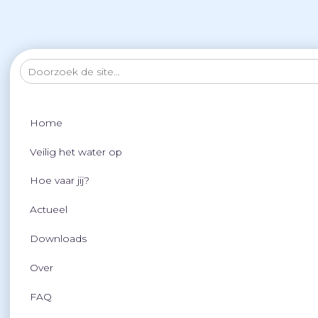
Home
Actueel
Bekijk de flyer ‘Roeiers veilig het water op’
Nieuws
Home
Bekijk de flyer ‘Roeiers veilig het
Veilig het water op
water op’
GEPUBLICEERD OP
17/5/2021
Hoe vaar jij?
Actueel
Tien tips om veiliger te roeien, een aantal basis
vaarregels en informatie over bruglichten. Dat lezen
Downloads
roeiers en andere vaarweggebruikers in de vernieuwde
flyer ‘Roeiers veilig het water op’.
Over
FAQ