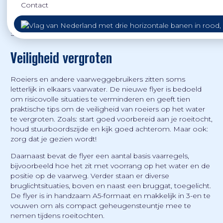
Contact
De flyer is samengesteld door de Koninklijke Nederlandse
Roeibond (KNRB), provincie Zuid-Holland en ‘Varen doe je
Samen!’.
Veiligheid vergroten
Roeiers en andere vaarweggebruikers zitten soms
letterlijk in elkaars vaarwater. De nieuwe flyer is bedoeld
om risicovolle situaties te verminderen en geeft tien
praktische tips om de veiligheid van roeiers op het water
te vergroten. Zoals: start goed voorbereid aan je roeitocht,
houd stuurboordszijde en kijk goed achterom. Maar ook:
zorg dat je gezien wordt!
Daarnaast bevat de flyer een aantal basis vaarregels,
bijvoorbeeld hoe het zit met voorrang op het water en de
positie op de vaarweg. Verder staan er diverse
bruglichtsituaties, boven en naast een bruggat, toegelicht.
De flyer is in handzaam A5-formaat en makkelijk in 3-en te
vouwen om als compact geheugensteuntje mee te
nemen tijdens roeitochten.