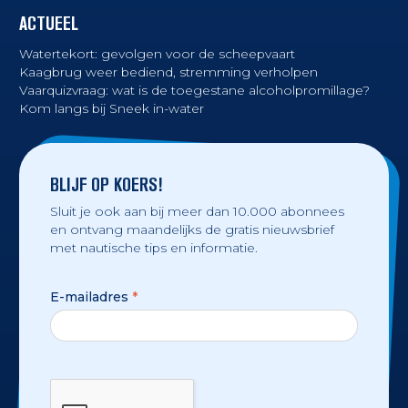
ACTUEEL
Watertekort: gevolgen voor de scheepvaart
Kaagbrug weer bediend, stremming verholpen
Vaarquizvraag: wat is de toegestane alcoholpromillage?
Kom langs bij Sneek in-water
BLIJF OP KOERS!
Sluit je ook aan bij meer dan 10.000 abonnees
en ontvang maandelijks de gratis nieuwsbrief
met nautische tips en informatie.
E-mailadres
*