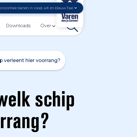
Taal
Downloads
Over
p verleent hier voorrang?
welk schip
orrang?