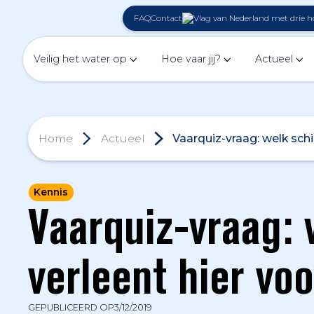
FAQ
Contact
Veilig het water op
Hoe vaar jij?
Actueel
Home
Actueel
Vaarquiz-vraag: welk schi
Kennis
Vaarquiz-vraag: 
verleent hier vo
GEPUBLICEERD OP
3/12/2019