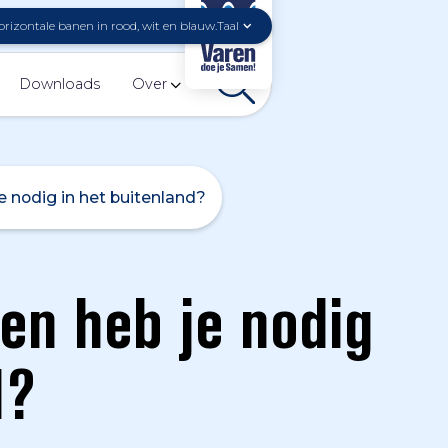
Taal
Downloads
Over
 nodig in het buitenland?
n heb je nodig
d?