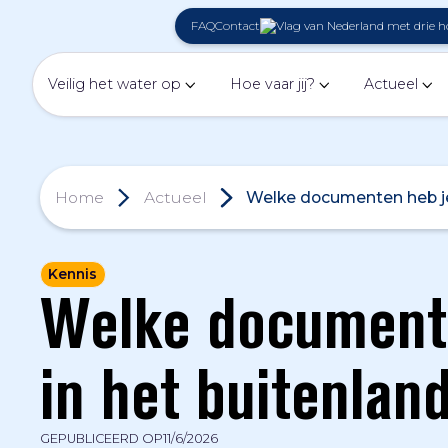
FAQ
Contact
Veilig het water op
Hoe vaar jij?
Actueel
Home
Actueel
Welke documenten heb je
Kennis
Welke documente
in het buitenlan
GEPUBLICEERD OP
11/6/2026