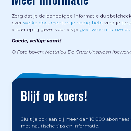
Zorg dat je de benodigde informatie dubbelcheckt
over
welke documenten je nodig hebt
vind je ter
ander op rij gezet voor als je
gaat varen in onze b
Goede, veilige vaart!
©
Foto boven: Matthieu Da Cruz/ Unsplash (bewerk
Blijf op koers!
Sluit je ook aan bij meer dan 10.000 abonnees
met nautische tips en informatie.