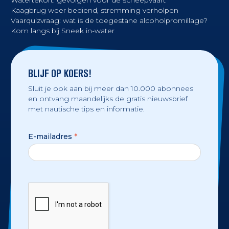
Watertekort: gevolgen voor de scheepvaart
Kaagbrug weer bediend, stremming verholpen
Vaarquizvraag: wat is de toegestane alcoholpromillage?
Kom langs bij Sneek in-water
BLIJF OP KOERS!
Sluit je ook aan bij meer dan 10.000 abonnees
en ontvang maandelijks de gratis nieuwsbrief
met nautische tips en informatie.
E-mailadres
*