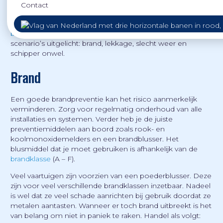
In onze
videoreeks zelfredzaamheid
worden in korte
Contact
filmpjes vlot uitgelegd hoe je jezelf beter kunt weren als je
pech krijgt op het water. Ter aanvulling op het filmpje ‘
Hoe
breng je jezelf in veiligheid?
’, worden deze pagina vier
scenario’s uitgelicht: brand, lekkage, slecht weer en
schipper onwel.
Brand
Een goede brandpreventie kan het risico aanmerkelijk
verminderen. Zorg voor regelmatig onderhoud van alle
installaties en systemen. Verder heb je de juiste
preventiemiddelen aan boord zoals rook- en
koolmonoxidemelders en een brandblusser. Het
blusmiddel dat je moet gebruiken is afhankelijk van de
brandklasse
(A – F).
Veel vaartuigen zijn voorzien van een poederblusser. Deze
zijn voor veel verschillende brandklassen inzetbaar. Nadeel
is wel dat ze veel schade aanrichten bij gebruik doordat ze
metalen aantasten. Wanneer er toch brand uitbreekt is het
van belang om niet in paniek te raken. Handel als volgt: