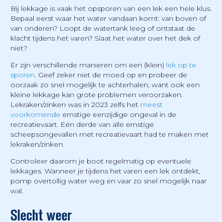
Bij lekkage is vaak het opsporen van een lek een hele klus.
Bepaal eerst waar het water vandaan komt: van boven of
van onderen? Loopt de watertank leeg of ontstaat de
klacht tijdens het varen? Slaat het water over het dek of
niet?
Er zijn verschillende manieren om een (klein)
lek op te
sporen
. Geef zeker niet de moed op en probeer de
oorzaak zo snel mogelijk te achterhalen, want ook een
kleine lekkage kan grote problemen veroorzaken.
Lekraken/zinken was in 2023 zelfs het
meest
voorkomende
ernstige eenzijdige ongeval in de
recreatievaart. Eén derde van alle ernstige
scheepsongevallen met recreatievaart had te maken met
lekraken/zinken.
Controleer daarom je boot regelmatig op eventuele
lekkages. Wanneer je tijdens het varen een lek ontdekt,
pomp overtollig water weg en vaar zo snel mogelijk naar
wal.
Slecht weer