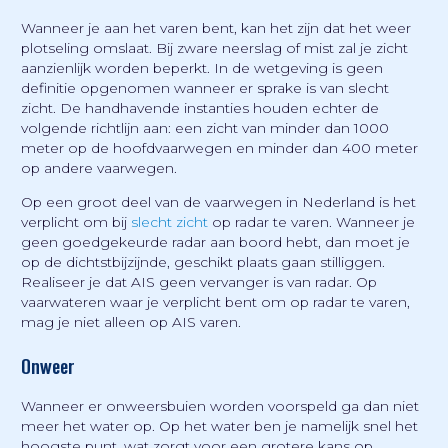
Wanneer je aan het varen bent, kan het zijn dat het weer
plotseling omslaat. Bij zware neerslag of mist zal je zicht
aanzienlijk worden beperkt. In de wetgeving is geen
definitie opgenomen wanneer er sprake is van slecht
zicht. De handhavende instanties houden echter de
volgende richtlijn aan: een zicht van minder dan 1000
meter op de hoofdvaarwegen en minder dan 400 meter
op andere vaarwegen.
Op een groot deel van de vaarwegen in Nederland is het
verplicht om bij
slecht zicht
op radar te varen. Wanneer je
geen goedgekeurde radar aan boord hebt, dan moet je
op de dichtstbijzijnde, geschikt plaats gaan stilliggen.
Realiseer je dat AIS geen vervanger is van radar. Op
vaarwateren waar je verplicht bent om op radar te varen,
mag je niet alleen op AIS varen.
Onweer
Wanneer er onweersbuien worden voorspeld ga dan niet
meer het water op. Op het water ben je namelijk snel het
hoogste punt, wat zorgt voor een grotere kans op