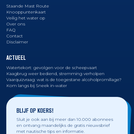
Staande Mast Route
Knooppuntenkaart
Veilig het water op
Over ons
FAQ
Contact
Disclaimer
ACTUEEL
Watertekort: gevolgen voor de scheepvaart
Kaagbrug weer bediend, stremming verholpen
Vaarquizvraag: wat is de toegestane alcoholpromillage?
Kom langs bij Sneek in-water
BLIJF OP KOERS!
Sluit je ook aan bij meer dan 10.000 abonnees
en ontvang maandelijks de gratis nieuwsbrief
met nautische tips en informatie.