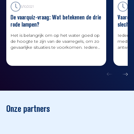
5/10/2021
21/1
De vaarquiz-vraag: Wat betekenen de drie
Vaarqui
rode lampen?
slecht 
Het is belangrijk om op het water goed op
Iedere 
de hoogte te zijn van de vaarregels, om zo
media k
gevaarlijke situaties te voorkomen. Iedere
antwoord
maand stelt Varen doe je Samen! op onze
bericht.
social-media-kanalen een quizvraag. Het
juiste antwoord, met toelichting, volgt een
paar dagen later via de website. Hieronder
het antwoord op de quizvraag van
september.
Onze partners