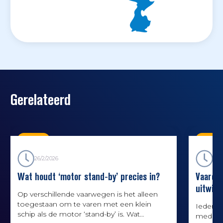
Gerelateerd
Kennis
Kenni
26/2/2026
26/
Wat houdt ‘motor stand-by’ precies in?
Vaarqui
uitwijk
Op verschillende vaarwegen is het alleen
toegestaan om te varen met een klein
Iedere 
schip als de motor ‘stand-by’ is. Wat
media k