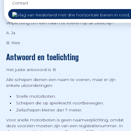
Vaarquizvraag
Contact
Je vaart in een zeilboot van 6,50 meter. Is er een (
BPR
)
verplichting om een naam te voeren op dit zeilschip?
A. Ja
B. Nee
Antwoord en toelichting
Het juiste antwoord is: B
Alle schepen dienen een naam te voeren, maar er zijn
enkele uitzonderingen:
Snelle motorboten.
Schepen die op spierkracht voortbewegen.
Zeilschepen kleiner dan 7 meter.
Voor snelle motorboten is geen naamverplichting, omdat
deze voorzien moeten zijn van een registratienummer. In