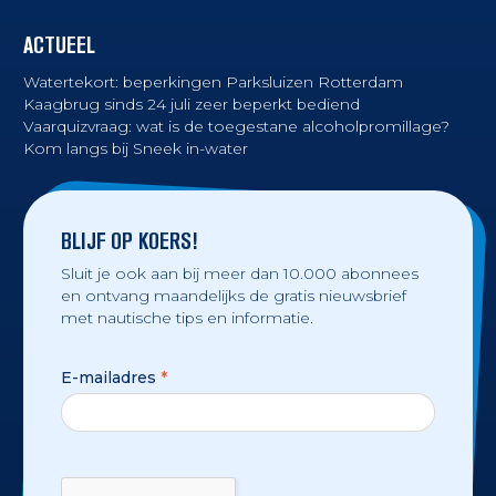
ACTUEEL
Watertekort: beperkingen Parksluizen Rotterdam
Kaagbrug sinds 24 juli zeer beperkt bediend
Vaarquizvraag: wat is de toegestane alcoholpromillage?
Kom langs bij Sneek in-water
BLIJF OP KOERS!
Sluit je ook aan bij meer dan 10.000 abonnees
en ontvang maandelijks de gratis nieuwsbrief
met nautische tips en informatie.
E-mailadres
*