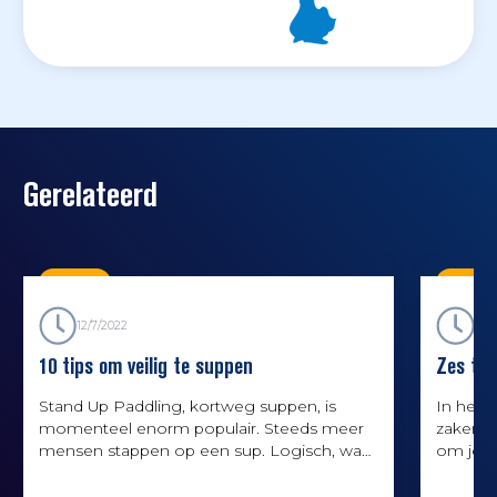
Gerelateerd
Kennis
Kenni
12/7/2022
23/
10 tips om veilig te suppen
Zes tip
Stand Up Paddling, kortweg suppen, is
In het w
momenteel enorm populair. Steeds meer
zaken 
mensen stappen op een sup. Logisch, want
om je v
het is een laagdrempelige manier om actief
komen. W
op het water te zijn, of juist om te