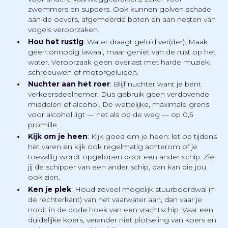
zwemmers en suppers. Ook kunnen golven schade
aan de oevers, afgemeerde boten en aan nesten van
vogels veroorzaken.
Hou het rustig
: Water draagt geluid ver(der). Maak
geen onnodig lawaai, maar geniet van de rust op het
water. Veroorzaak geen overlast met harde muziek,
schreeuwen of motorgeluiden.
Nuchter aan het roer
: Blijf nuchter want je bent
verkeersdeelnemer. Dus gebruik geen verdovende
middelen of alcohol. De wettelijke, maximale grens
voor alcohol ligt — net als op de weg — op 0,5
promille.
Kijk om je heen
: Kijk goed om je heen: let op tijdens
het varen en kijk ook regelmatig achterom of je
toevallig wordt opgelopen door een ander schip. Zie
jij de schipper van een ander schip, dan kan die jou
ook zien.
Ken je plek
: Houd zoveel mogelijk stuurboordwal (=
de rechterkant) van het vaarwater aan, dan vaar je
nooit in de dode hoek van een vrachtschip. Vaar een
duidelijke koers, verander niet plotseling van koers en