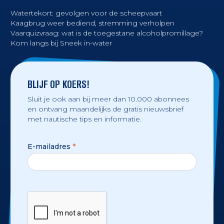
Watertekort: gevolgen voor de scheepvaart
Kaagbrug weer bediend, stremming verholpen
Vaarquizvraag: wat is de toegestane alcoholpromillage?
Kom langs bij Sneek in-water
BLIJF OP KOERS!
Sluit je ook aan bij meer dan 10.000 abonnees
en ontvang maandelijks de gratis nieuwsbrief
met nautische tips en informatie.
E-mailadres
*