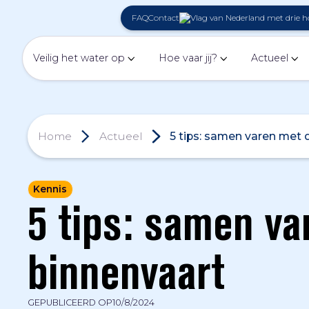
FAQ
Contact
Veilig het water op
Hoe vaar jij?
Actueel
Home
Actueel
5 tips: samen varen met 
Kennis
5 tips: samen va
binnenvaart
GEPUBLICEERD OP
10/8/2024