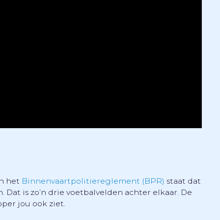
In het
Binnenvaartpolitiereglement (BPR)
staat dat
 Dat is zo’n drie voetbalvelden achter elkaar. De
pper jou ook ziet.