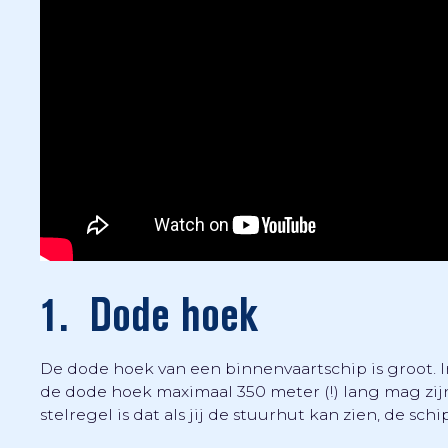
1. Dode hoek
De dode hoek van een binnenvaartschip is groot. 
de dode hoek maximaal 350 meter (!) lang mag zijn.
stelregel is dat als jij de stuurhut kan zien, de schi