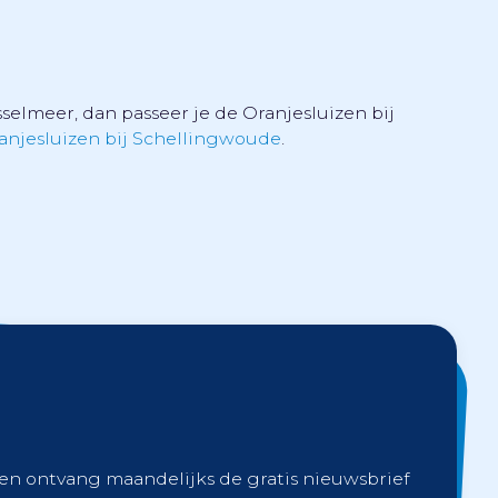
selmeer, dan passeer je de Oranjesluizen bij
anjesluizen bij Schellingwoude
.
 en ontvang maandelijks de gratis nieuwsbrief