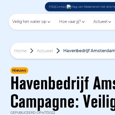
FAQ
Contact
Veilig het water op
Hoe vaar jij?
Actueel
Home
Actueel
Havenbedrijf Amsterdam s
Nieuws
Havenbedrijf Am
Campagne: Veilig
GEPUBLICEERD OP
4/7/2022