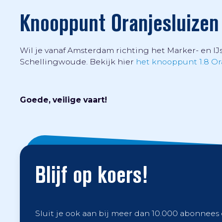
Knooppunt Oranjesluizen
Wil je vanaf Amsterdam richting het Marker- en IJs
Schellingwoude. Bekijk hier
het knooppunt 1.8 Or
Goede, veilige vaart!
Blijf op koers!
Sluit je ook aan bij meer dan 10.000 abonnees