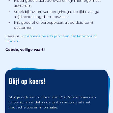
Houd goed stuurboordwal en kijk met regelmaat
achterom.
Steek bij invaren van het grindgat op tijd over, ga
altijd achterlangs beroepsvaart.
Kijk goed of er beroepsvaart uit de sluis komt
opstomen.
Lees de
uitgebreide beschrijving van het knooppunt
Eijsden
.
Goede, veilige vaart!
Blijf op koers!
Sluit je ook aan bij meer dan 10.000 abonnees en
ontvang maandelijks de gratis nieuwsbrief met
nautische tips en informatie.