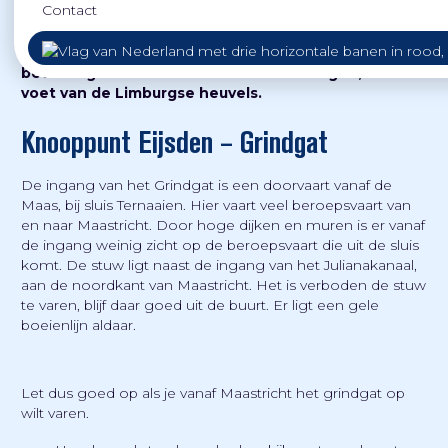
Contact
In het uiterste zuiden van Nederland, onder
Maastricht, is een bijzonder watersportgebied,
Recreatiecentrum Eijsden. Bij de plaatselijke
bevolking ook wel bekend als het ‘Grindgat’, aan de
voet van de Limburgse heuvels.
Knooppunt Eijsden – Grindgat
De ingang van het Grindgat is een doorvaart vanaf de
Maas, bij sluis Ternaaien. Hier vaart veel beroepsvaart van
en naar Maastricht. Door hoge dijken en muren is er vanaf
de ingang weinig zicht op de beroepsvaart die uit de sluis
komt. De stuw ligt naast de ingang van het Julianakanaal,
aan de noordkant van Maastricht. Het is verboden de stuw
te varen, blijf daar goed uit de buurt. Er ligt een gele
boeienlijn aldaar.
Let dus goed op als je vanaf Maastricht het grindgat op
wilt varen.