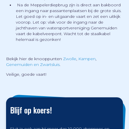
Na de Meppelerdiepbrug zijn is direct aan bakboord
een ingang naar passantenplaatsen bij de grote sluis.
Let goed op in- en uitgaande vaart en zet een uitkijk
voorop. Let op: vlak voor de ingang naar de
jachthaven van watersportvereniging Genemuiden
vaart de kabelveerpont. Wacht tot de staalkabel
helemaal is gezonken!
Bekijk hier de knooppunten
Zwolle
,
Kampen
,
Genemuiden en Zwartsluis
.
Veilige, goede vaart!
Blijf op koers!
Sluit je ook aan bij meer dan 10.000 abonnees en