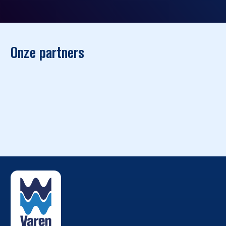
recreatievaart en de beroepsvaart gebruik
maken van dezelfde vaarwateren. In dit
artikel lees je drie alternatieve vaarroutes
door Zuid-Holland, Brabant, Friesland en
Groningen.
Onze partners