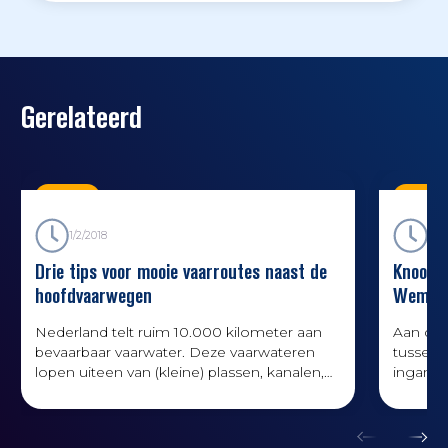
Gerelateerd
Kennis
Kenni
1/2/2018
12/1
Drie tips voor mooie vaarroutes naast de
Knooppu
hoofdvaarwegen
Wemeld
Nederland telt ruim 10.000 kilometer aan
Aan de 
bevaarbaar vaarwater. Deze vaarwateren
tussen 
lopen uiteen van (kleine) plassen, kanalen,
ingang 
grachten en vaarten tot grote wateren waar
Een dru
ook grote beroepsvaart gebruik van maakt.
richtin
Het komt dan ook vaak voor dat de kleine