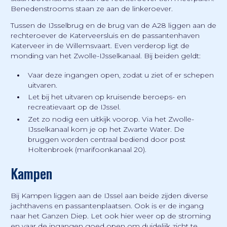
Benedenstrooms staan ze aan de linkeroever.
Tussen de IJsselbrug en de brug van de A28 liggen aan de
rechteroever de Katerveersluis en de passantenhaven
Katerveer in de Willemsvaart. Even verderop ligt de
monding van het Zwolle-IJsselkanaal. Bij beiden geldt:
Vaar deze ingangen open, zodat u ziet of er schepen
uitvaren.
Let bij het uitvaren op kruisende beroeps- en
recreatievaart op de IJssel.
Zet zo nodig een uitkijk voorop. Via het Zwolle-
IJsselkanaal kom je op het Zwarte Water. De
bruggen worden centraal bediend door post
Holtenbroek (marifoonkanaal 20).
Kampen
Bij Kampen liggen aan de IJssel aan beide zijden diverse
jachthavens en passantenplaatsen. Ook is er de ingang
naar het Ganzen Diep. Let ook hier weer op de stroming
en vaar de ingangen goed open om duidelijk zicht te