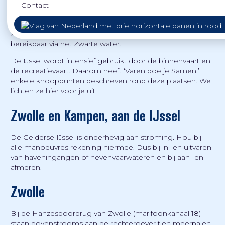
Contact
Noordwest Overijssel is de moeite waard om te bezoeken
en goed bevaarbaar, via de IJssel kun je Kampen en
Zwolle aanvaren, en Genemuiden en Zwartsluis zijn
bereikbaar via het Zwarte water.
De IJssel wordt intensief gebruikt door de binnenvaart en
de recreatievaart. Daarom heeft ‘Varen doe je Samen!’
enkele knooppunten beschreven rond deze plaatsen. We
lichten ze hier voor je uit.
Zwolle en Kampen, aan de IJssel
De Gelderse IJssel is onderhevig aan stroming. Hou bij
alle manoeuvres rekening hiermee. Dus bij in- en uitvaren
van haveningangen of nevenvaarwateren en bij aan- en
afmeren.
Zwolle
Bij de Hanzespoorbrug van Zwolle (marifoonkanaal 18)
staan bovenstrooms aan de rechteroever tien meerpalen.