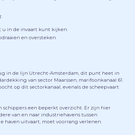
:
t u in de invaart kunt kijken.
pdraaien en oversteken.
ug in de lijn Utrecht-Amsterdam, dit punt heet in
ardekking van sector Maarssen, marifoonkanaal 61.
ocht op dit sectorkanaal, evenals de scheepvaart
chippers een beperkt overzicht. Er zijn hier
dere van en naar industriehavens tussen
de haven uitvaart, moet voorrang verlenen.