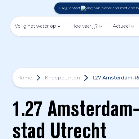
FAQ
Contact
Veilig het water op
Hoe vaar jij?
Actueel
Home
Knooppunten
1.27 Amsterdam-Ri
1.27 Amsterdam-
stad Utrecht