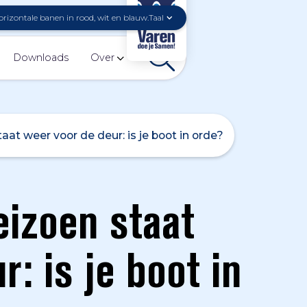
Taal
Downloads
Over
at weer voor de deur: is je boot in orde?
eizoen staat
: is je boot in