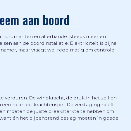
steem aan boord
g, instrumenten en allerhande (steeds meer en
sen aan de boordinstallatie. Elektriciteit is bijna
enamer, maar vraagt wel regelmatig om controle
e verduren. De windkracht, de druk in het zeil en
een rol in dit krachtenspel. De verstaging heeft
len moeten de juiste breeksterkte te hebben om
d want én het bijbehorend beslag moeten in goede