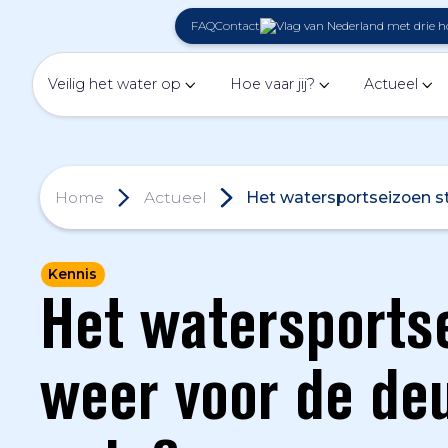
FAQ
Contact
Veilig het water op
Hoe vaar jij?
Actueel
Home
Actueel
Het watersportseizoen sta
Kennis
Het watersports
weer voor de deur