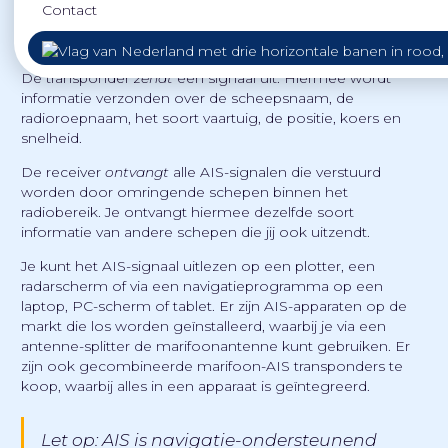
Hoe werkt AIS?
Contact
Het AIS-systeem bestaat uit een transponder en receiver.
De transponder
zendt
een signaal uit. Hiermee wordt
informatie verzonden over de scheepsnaam, de
radioroepnaam, het soort vaartuig, de positie, koers en
snelheid.
De receiver
ontvangt
alle AIS-signalen die verstuurd
worden door omringende schepen binnen het
radiobereik. Je ontvangt hiermee dezelfde soort
informatie van andere schepen die jij ook uitzendt.
Je kunt het AIS-signaal uitlezen op een plotter, een
radarscherm of via een navigatieprogramma op een
laptop, PC-scherm of tablet. Er zijn AIS-apparaten op de
markt die los worden geïnstalleerd, waarbij je via een
antenne-splitter de marifoonantenne kunt gebruiken. Er
zijn ook gecombineerde marifoon-AIS transponders te
koop, waarbij alles in een apparaat is geïntegreerd.
Let op: AIS is navigatie-ondersteunend