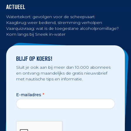
ACTUEEL
Watertekort: gevolgen voor de scheepvaart
Kaagbrug weer bediend, stremming verholpen
Vaarquizvraag: wat is de toegestane alcoholpromillage?
Kom langs bij Sneek in-water
BLIJF OP KOERS!
Sluit je ook aan bij meer dan 10.000 abonnees
en ontvang maandelijks de gratis nieuwsbrief
met nautische tips en informatie.
E-mailadres
*