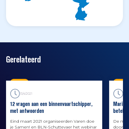
Gerelateerd
Kennis
Kenni
13/4/2021
21/
12 vragen aan een binnenvaartschipper,
Marifoo
met antwoorden
beteken
Eind maart 2021 organiseerden Varen doe
De mari
je Samen! en BLN-Schuttevaer het webinar
door de