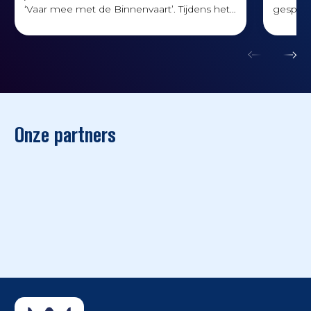
‘Vaar mee met de Binnenvaart’. Tijdens het
gesprok
webinar gaf schipper Andries de Weerd een
een rec
inkijkje in de wereld van de
Wat bet
binnenvaartschippers.
Onze partners