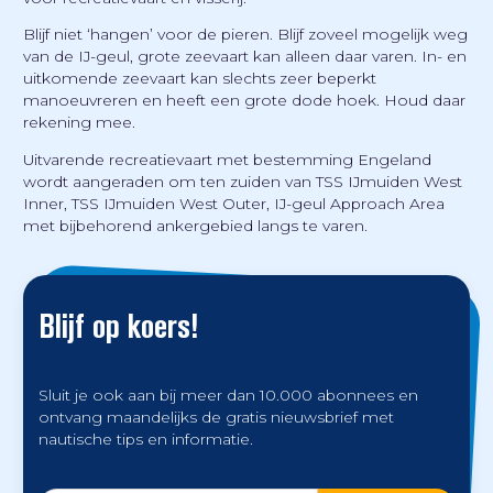
Blijf niet ‘hangen’ voor de pieren. Blijf zoveel mogelijk weg
van de IJ-geul, grote zeevaart kan alleen daar varen. In- en
uitkomende zeevaart kan slechts zeer beperkt
manoeuvreren en heeft een grote dode hoek. Houd daar
rekening mee.
Uitvarende recreatievaart met bestemming Engeland
wordt aangeraden om ten zuiden van TSS IJmuiden West
Inner, TSS IJmuiden West Outer, IJ-geul Approach Area
met bijbehorend ankergebied langs te varen.
Blijf op koers!
Sluit je ook aan bij meer dan 10.000 abonnees en
ontvang maandelijks de gratis nieuwsbrief met
nautische tips en informatie.