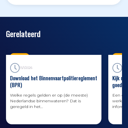
Gerelateerd
Nieuws
Nieuw
15/1/2026
14/4
Download het Binnenvaartpolitiereglement
Kijk me
(BPR)
goede r
Welke regels gelden er op (de meeste)
Een goe
Nederlandse binnenwateren? Dat is
werk. I
geregeld in het
informa
Binnenvaartpolitiereglement, kortweg BPR.
reisvoo
De meeste schepen moeten verplicht een
experts
versie van het BPR (op papier of digitaal)
goed va