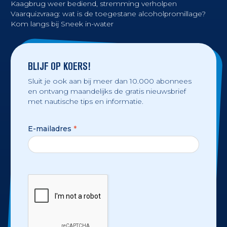
Kaagbrug weer bediend, stremming verholpen
Vaarquizvraag: wat is de toegestane alcoholpromillage?
Kom langs bij Sneek in-water
BLIJF OP KOERS!
Sluit je ook aan bij meer dan 10.000 abonnees
en ontvang maandelijks de gratis nieuwsbrief
met nautische tips en informatie.
E-mailadres
*