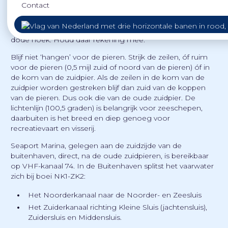
Contact
Blijf zoveel mogelijk weg van de IJ-geul, grote zeevaart
kan alleen daar varen. In- en uitkomende zeevaart kan
slechts zeer beperkt manoeuvreren en heeft een grote
dode hoek. Houd daar rekening mee.
Blijf niet ‘hangen’ voor de pieren. Strijk de zeilen, óf ruim
voor de pieren (0,5 mijl zuid of noord van de pieren) óf in
de kom van de zuidpier. Als de zeilen in de kom van de
zuidpier worden gestreken blijf dan zuid van de koppen
van de pieren. Dus ook die van de oude zuidpier. De
lichtenlijn (100,5 graden) is belangrijk voor zeeschepen,
daarbuiten is het breed en diep genoeg voor
recreatievaart en visserij.
Seaport Marina, gelegen aan de zuidzijde van de
buitenhaven, direct, na de oude zuidpieren, is bereikbaar
op VHF-kanaal 74. In de Buitenhaven splitst het vaarwater
zich bij boei NK1-ZK2:
Het Noorderkanaal naar de Noorder- en Zeesluis
Het Zuiderkanaal richting Kleine Sluis (jachtensluis),
Zuidersluis en Middensluis.