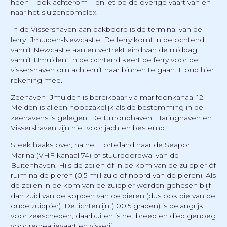
heen – ook achterom – en let op de overige vaart van en
naar het sluizencomplex.
In de Vissershaven aan bakboord is de terminal van de
ferry IJmuiden-Newcastle. De ferry komt in de ochtend
vanuit Newcastle aan en vertrekt eind van de middag
vanuit IJmuiden. In de ochtend keert de ferry voor de
vissershaven om achteruit naar binnen te gaan. Houd hier
rekening mee.
Zeehaven IJmuiden is bereikbaar via marifoonkanaal 12.
Melden is alleen noodzakelijk als de bestemming in de
zeehavens is gelegen. De IJmondhaven, Haringhaven en
Vissershaven zijn niet voor jachten bestemd.
Steek haaks over; na het Forteiland naar de Seaport
Marina (VHF-kanaal 74) of stuurboordwal van de
Buitenhaven. Hijs de zeilen óf in de kom van de zuidpier óf
ruim na de pieren (0,5 mijl zuid of noord van de pieren). Als
de zeilen in de kom van de zuidpier worden gehesen blijf
dan zuid van de koppen van de pieren (dus ook die van de
oude zuidpier). De lichtenlijn (100,5 graden) is belangrijk
voor zeeschepen, daarbuiten is het breed en diep genoeg
voor recreatievaart en visserij.