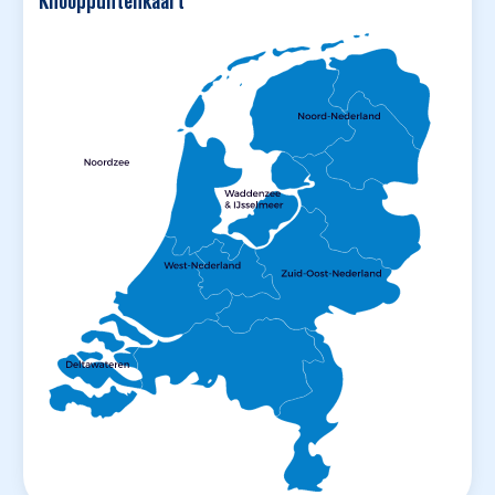
Knooppuntenkaart