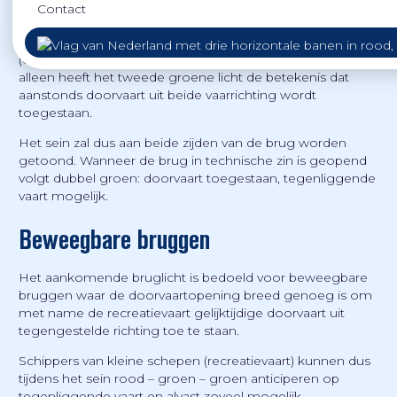
Contact
Het nieuwe scheepvaartteken heeft dezelfde
reglementaire betekenis als het teken rood – groen
(doorvaart verboden, maar wordt aanstonds toegestaan),
alleen heeft het tweede groene licht de betekenis dat
aanstonds doorvaart uit beide vaarrichting wordt
toegestaan.
Het sein zal dus aan beide zijden van de brug worden
getoond. Wanneer de brug in technische zin is geopend
volgt dubbel groen: doorvaart toegestaan, tegenliggende
vaart mogelijk.
Beweegbare bruggen
Het aankomende bruglicht is bedoeld voor beweegbare
bruggen waar de doorvaartopening breed genoeg is om
met name de recreatievaart gelijktijdige doorvaart uit
tegengestelde richting toe te staan.
Schippers van kleine schepen (recreatievaart) kunnen dus
tijdens het sein rood – groen – groen anticiperen op
tegenliggende vaart en alvast zoveel mogelijk