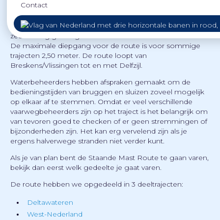
Contact
Zo vermijd je een route over de Noordzee. Dit is dus erg
handig als je schip, uitrusting en/of bemanning niet
zeewaardig genoeg is voor de route over de Noordzee.
De maximale diepgang voor de route is voor sommige
trajecten 2,50 meter. De route loopt van
Breskens/Vlissingen tot en met Delfzijl.
Waterbeheerders hebben afspraken gemaakt om de
bedieningstijden van bruggen en sluizen zoveel mogelijk
op elkaar af te stemmen. Omdat er veel verschillende
vaarwegbeheerders zijn op het traject is het belangrijk om
van tevoren goed te checken of er geen stremmingen of
bijzonderheden zijn. Het kan erg vervelend zijn als je
ergens halverwege stranden niet verder kunt.
Als je van plan bent de Staande Mast Route te gaan varen,
bekijk dan eerst welk gedeelte je gaat varen.
De route hebben we opgedeeld in 3 deeltrajecten:
Deltawateren
West-Nederland