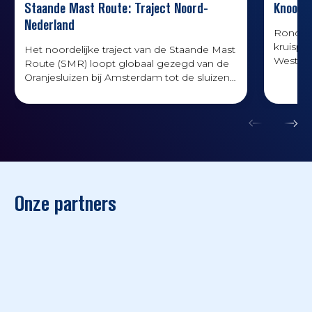
Staande Mast Route: Traject Noord-
Knooppu
Nederland
Rondom
kruispu
Het noordelijke traject van de Staande Mast
West-Eu
Route (SMR) loopt globaal gezegd van de
passere
Oranjesluizen bij Amsterdam tot de sluizen
van Delfzijl in het noorden van Groningen.
Onze partners