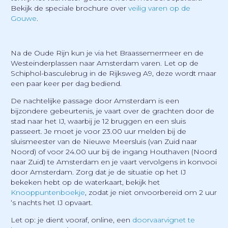
Bekijk de speciale brochure over
veilig varen op de
Gouwe
.
Na de Oude Rijn kun je via het Braassemermeer en de
Westeinderplassen naar Amsterdam varen. Let op de
Schiphol-basculebrug in de Rijksweg A9, deze wordt maar
een paar keer per dag bediend.
De nachtelijke passage door Amsterdam is een
bijzondere gebeurtenis, je vaart over de grachten door de
stad naar het IJ, waarbij je 12 bruggen en een sluis
passeert. Je moet je voor 23.00 uur melden bij de
sluismeester van de Nieuwe Meersluis (van Zuid naar
Noord) of voor 24.00 uur bij de ingang Houthaven (Noord
naar Zuid) te Amsterdam en je vaart vervolgens in konvooi
door Amsterdam. Zorg dat je de situatie op het IJ
bekeken hebt op de waterkaart, bekijk het
Knooppuntenboekje
, zodat je niet onvoorbereid om 2 uur
‘s nachts het IJ opvaart.
Let op: je dient vooraf, online, een
doorvaarvignet te