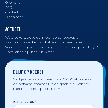
Over ons
FAQ
Contact
Disclaimer
ACTUEEL
Watertekort: gevolgen voor de scheepvaart
Kaagbrug weer bediend, stremming verholpen
Vaarquizvraag: wat is de toegestane alcoholpromillage?
Kom langs bij Sneek in-water
BLIJF OP KOERS!
Sluit je ook aan bij meer dan 10.000 abonnees
en ontvang maandelijks de gratis nieuwsbrief
met nautische tips en informatie.
E-mailadres
*