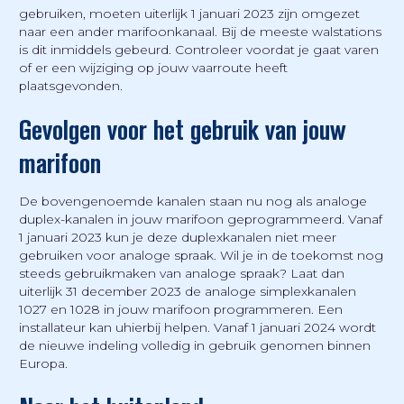
gebruiken, moeten uiterlijk 1 januari 2023 zijn omgezet
naar een ander marifoonkanaal. Bij de meeste walstations
is dit inmiddels gebeurd. Controleer voordat je gaat varen
of er een wijziging op jouw vaarroute heeft
plaatsgevonden.
Gevolgen voor het gebruik van jouw
marifoon
De bovengenoemde kanalen staan nu nog als analoge
duplex-kanalen in jouw marifoon geprogrammeerd. Vanaf
1 januari 2023 kun je deze duplexkanalen niet meer
gebruiken voor analoge spraak. Wil je in de toekomst nog
steeds gebruikmaken van analoge spraak? Laat dan
uiterlijk 31 december 2023 de analoge simplexkanalen
1027 en 1028 in jouw marifoon programmeren. Een
installateur kan uhierbij helpen. Vanaf 1 januari 2024 wordt
de nieuwe indeling volledig in gebruik genomen binnen
Europa.