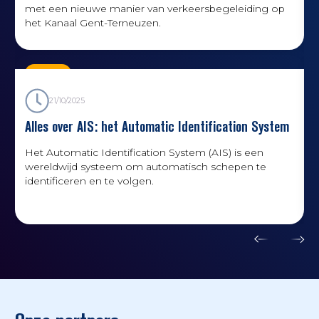
k
met een nieuwe manier van verkeersbegeleiding op
het Kanaal Gent-Terneuzen.
Kennis
21/10/2025
Alles over AIS: het Automatic Identification System
Het Automatic Identification System (AIS) is een
E
wereldwijd systeem om automatisch schepen te
identificeren en te volgen.
l