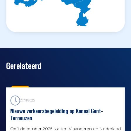
Gerelateerd
Nieuws
27/11/2025
Nieuwe verkeersbegeleiding op Kanaal Gent-
Terneuzen
Op 1 december 2025 starten Vlaanderen en Nederland