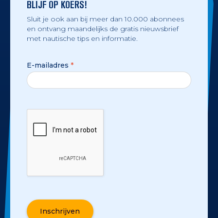
BLIJF OP KOERS!
Sluit je ook aan bij meer dan 10.000 abonnees
en ontvang maandelijks de gratis nieuwsbrief
met nautische tips en informatie.
E-mailadres
*