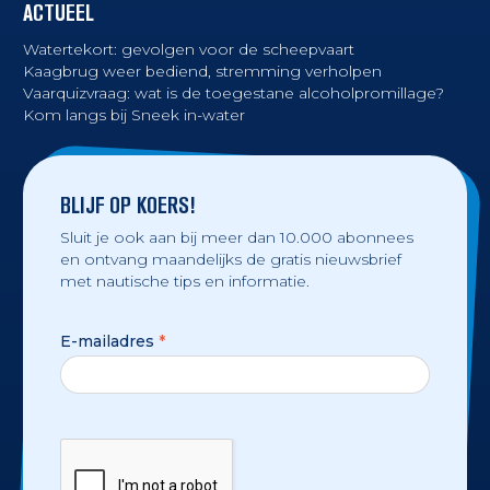
ACTUEEL
Watertekort: gevolgen voor de scheepvaart
Kaagbrug weer bediend, stremming verholpen
Vaarquizvraag: wat is de toegestane alcoholpromillage?
Kom langs bij Sneek in-water
BLIJF OP KOERS!
Sluit je ook aan bij meer dan 10.000 abonnees
en ontvang maandelijks de gratis nieuwsbrief
met nautische tips en informatie.
E-mailadres
*