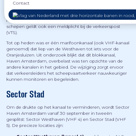
Contact
Het Noordzeekanaal en het Afgesloten IJ zijn één van de
drukste vaarwegen in Nederland. Schepen met een
marifoon moeten het blokkanaal uitluisteren. Voor grote
schepen geldt ook een meldplicht bij de verkeerspost
(VTS).
Tot op heden was er één marifoonkanaal (ook VHF-kanaal
genoemd) dat liep van de Westhaven tot iets voor de
Oranjesluizen. Uit onderzoek blijkt dat dit blokkanaal,
Haven Amsterdam, overbelast was ten opzichte van de
andere kanalen in het gebied. De wijziging zorgt ervoor
dat verkeersleiders het scheepvaartverkeer nauwkeuriger
kunnen monitoren en begeleiden.
Sector Stad
Om de drukte op het kanaal te verminderen, wordt Sector
Haven Amsterdam vanaf 30 september in tweeën
gesplitst: Sector Westhaven (VHF 4) en Sector Stad (VHF
5). De precieze locaties zijn: