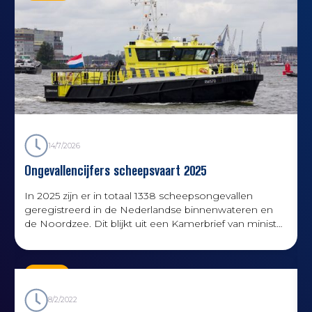
k
14/7/2026
Ongevallencijfers scheepsvaart 2025
In 2025 zijn er in totaal 1338 scheepsongevallen
geregistreerd in de Nederlandse binnenwateren en
de Noordzee. Dit blijkt uit een Kamerbrief van minister
Karremans.
Kennis
8/2/2022