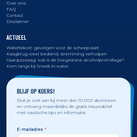
Over ons
FAQ
Contact
Disclaimer
ACTUEEL
Watertekort: gevolgen voor de scheepvaart
Kaagbrug weer bediend, stremming verholpen
Vaarquizvraag: wat is de toegestane alcoholpromillage?
Kom langs bij Sneek in-water
BLIJF OP KOERS!
Sluit je ook aan bij meer dan 10.000 abonnees
en ontvang maandelijks de gratis nieuwsbrief
met nautische tips en informatie.
E-mailadres
*