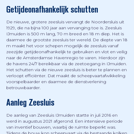
Getijdeonafhankelijk schutten
De nieuwe, grotere zeesluis vervangt de Noordersluis uit
1929, die na bijna 100 jaar aan vervanging toe is. Zeesluis
IJmuiden is 500 m lang, 70 m breed en 18 m diep. Het is
daarmee de grootste zeesluis ter wereld. De diepte van 18
m maakt het voor schepen mogelijk de zeesluis vanaf
zeezijde getijdeonafhankelijk te gebruiken en vlot en veilig
naar de Amsterdamse Havenregio te varen. Hierdoor zijn
de havens 24/7 bereikbaar via de zeetoegang in IJmuiden.
Het schutten via de nieuwe zeesluis is beter te plannen en
verloopt efficiënter. Dat maakt de scheepvaartafwikkeling
voorspelbaarder en daarmee de dienstverlening
betrouwbaarder.
Aanleg Zeesluis
De aanleg van Zeesluis IJmuiden startte in juli 2016 en
werd in augustus 2021 afgerond. Een intensieve periode
van inventief bouwen, waarbij de ruimte beperkt was.
Tijdens de bouw kon scheepvaart via de bestaande kolken