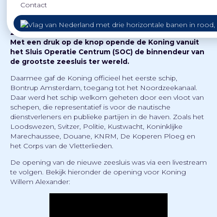
Contact
Koning Willem-Alexander heeft woensdag 26 januari
2022 officieel Zeesluis IJmuiden in gebruik genomen.
Met een druk op de knop opende de Koning vanuit
het Sluis Operatie Centrum (SOC) de binnendeur van
de grootste zeesluis ter wereld.
Daarmee gaf de Koning officieel het eerste schip,
Bontrup Amsterdam, toegang tot het Noordzeekanaal.
Daar werd het schip welkom geheten door een vloot van
schepen, die representatief is voor de nautische
dienstverleners en publieke partijen in de haven. Zoals het
Loodswezen, Svitzer, Politie, Kustwacht, Koninklijke
Marechaussee, Douane, KNRM, De Koperen Ploeg en
het Corps van de Vletterlieden.
De opening van de nieuwe zeesluis was via een livestream
te volgen. Bekijk hieronder de opening voor Koning
Willem Alexander: