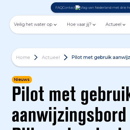
FAQ
Contact
Veilig het water op
Hoe vaar jij?
Actueel
Home
Actueel
Pilot met gebruik aanwij
Nieuws
Pilot met gebrui
aanwijzingsbord 