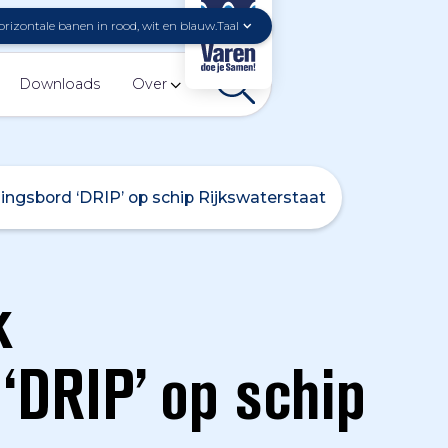
Taal
Downloads
Over
zingsbord ‘DRIP’ op schip Rijkswaterstaat
k
‘DRIP’ op schip