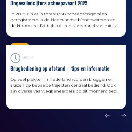
Ongevallencijfers scheepsvaart 2025
In 2025 zijn er in totaal 1338 scheepsongevallen
geregistreerd in de Nederlandse binnenwateren en
de Noordzee. Dit blijkt uit een Kamerbrief van minister
Karremans.
Kennis
14/5/2019
Brugbediening op afstand – tips en informatie
Op veel plekken in Nederland worden bruggen en
sluizen op bepaalde trajecten centraal bediend. Ook
zijn diverse vaarwegbeheerders op dit moment bezig
om sluis- en brugbedieningen te moderniseren en
h
verder te centraliseren.