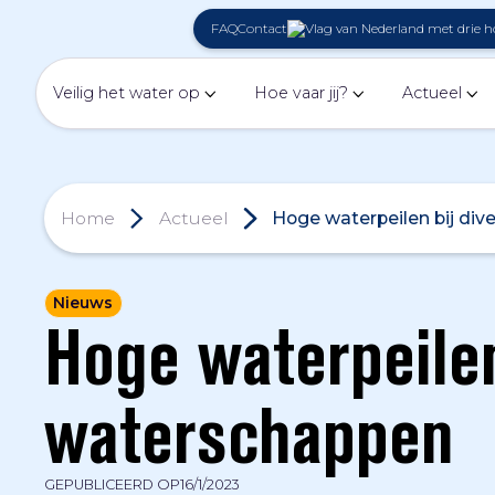
FAQ
Contact
Veilig het water op
Hoe vaar jij?
Actueel
Home
Actueel
Hoge waterpeilen bij di
Nieuws
Hoge waterpeilen
waterschappen
GEPUBLICEERD OP
16/1/2023