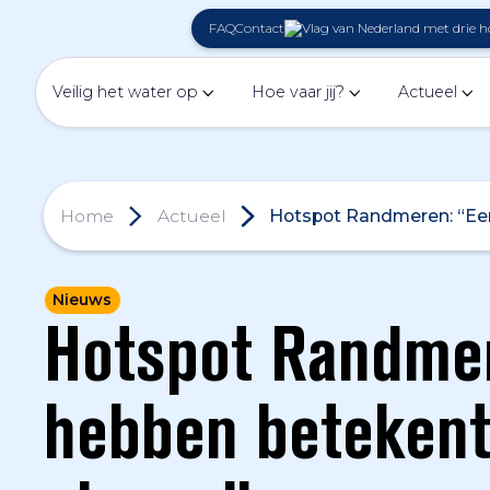
FAQ
Contact
Veilig het water op
Hoe vaar jij?
Actueel
Home
Actueel
Hotspot Randmeren: “Ee
Nieuws
Hotspot Randmer
hebben betekent