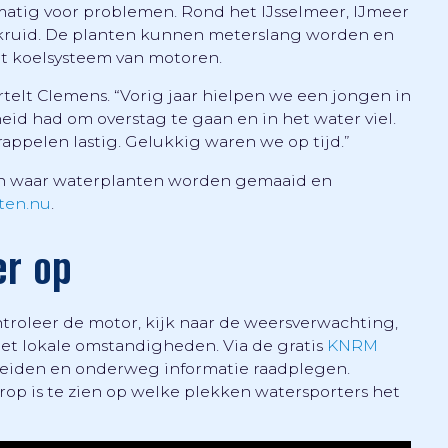
tig voor problemen. Rond het IJsselmeer, IJmeer
nkruid. De planten kunnen meterslang worden en
et koelsysteem van motoren.
rtelt Clemens. “Vorig jaar hielpen we een jongen in
eid had om overstag te gaan en in het water viel.
ppelen lastig. Gelukkig waren we op tijd.”
len waar waterplanten worden gemaaid en
ten.nu
.
er op
troleer de motor, kijk naar de weersverwachting,
et lokale omstandigheden. Via de gratis
KNRM
ereiden en onderweg informatie raadplegen.
op is te zien op welke plekken watersporters het