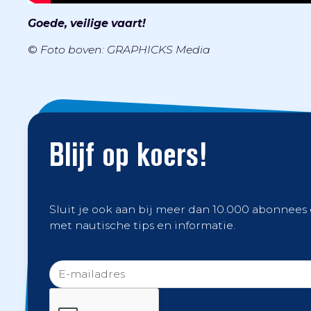
Goede, veilige vaart!
©
Foto boven: GRAPHICKS Media
Blijf op koers!
Sluit je ook aan bij meer dan 10.000 abonnees
met nautische tips en informatie.