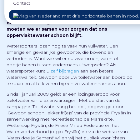
Contact
Wat is fijner dan tijdens het varen of zeilen over de
Nederlandse wateren, een verfrissende duik te
nemen op een warme zomerse dag? Om dit ook in
de toekomst zorgeloos te kunnen blijven doen,
moeten we er samen voor zorgen dat ons
oppervlaktewater schoon blijft.
Watersporters lozen nog te vaak hun vuilwater. Een
smerige en gevaarlijke gewoonte, die bovendien
verboden is. Want wie wil er nu zwemmen, varen of
pootje baden tussen andermans uitwerpselen? Als
watersporter kunt u
zelf bijdragen
aan een betere
waterkwaliteit. Gewoon door uw toiletwater aan boord op
te slaan en af te leveren bij een vuilwaterinnamestation.
Sinds 1 januari 2009 geldt er een lozingsverbod voor
toiletwater van pleziervaartuigen. Met de start van de
campagne ‘Toiletwater vang het op!’, opgevolgd door
‘Gewoon schoon, lekker fri(e)s’ van de provincie Fryslân in
samenwerking met recreatieschap de Marrekrite,
Wetterskip Fryslân, de Friese Milieu Federatie en het
Watersportverbond (regio Fryslân) en via de website van
'Varen doe je Samen!' willen wij het publiek voorlichten