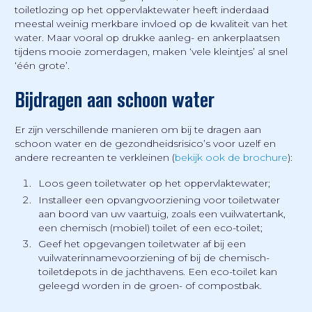
toiletlozing op het oppervlaktewater heeft inderdaad
meestal weinig merkbare invloed op de kwaliteit van het
water. Maar vooral op drukke aanleg- en ankerplaatsen
tijdens mooie zomerdagen, maken ‘vele kleintjes’ al snel
‘één grote’.
Bijdragen aan schoon water
Er zijn verschillende manieren om bij te dragen aan
schoon water en de gezondheidsrisico’s voor uzelf en
andere recreanten te verkleinen (
bekijk ook de brochure
):
Loos geen toiletwater op het oppervlaktewater;
Installeer een opvangvoorziening voor toiletwater
aan boord van uw vaartuig, zoals een vuilwatertank,
een chemisch (mobiel) toilet of een eco-toilet;
Geef het opgevangen toiletwater af bij een
vuilwaterinnamevoorziening of bij de chemisch-
toiletdepots in de jachthavens. Een eco-toilet kan
geleegd worden in de groen- of compostbak.