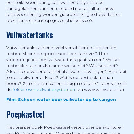
een toiletvoorziening aan wal. De bosjes op de
aanlegplaatsen kunnen uiteraard niet als alternatieve
toiletvoorziening worden gebruikt. Dit geeft overlast en
ook hier is er kans op gezondheidsrisico’s.
Vuilwatertanks
Vuilwatertanks zijn er in veel verschillende soorten en
maten. Maar hoe groot moet een tank zijn? Hoe
voorkom je dat een vuilwatertank gaat stinken? Welke
materialen zijn bruikbaar en welke niet? Wat kost het?
Alleen toiletwater of al het afvalwater opvangen? Hoe sluit
je een vuilwatertank aan? Wat is de beste plaats aan
boord? Zijn er chemicaliën nodig in de tank? U leest het in
de
folder over vuilwatersystemen
(via www.vuilwater.info).
Film: Schoon water door vuilwater op te vangen
Poepkasteel
Het prentenboek Poepkasteel vertelt over de avonturen
van Pip Snater, Frok en Otje en hoe zij leren inzien hoe