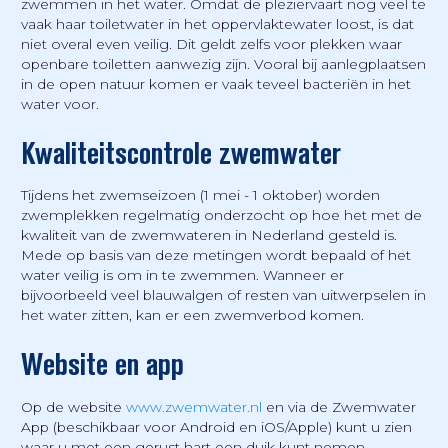
zwemmen in het water. Omdat de pleziervaart nog veel te
vaak haar toiletwater in het oppervlaktewater loost, is dat
niet overal even veilig. Dit geldt zelfs voor plekken waar
openbare toiletten aanwezig zijn. Vooral bij aanlegplaatsen
in de open natuur komen er vaak teveel bacteriën in het
water voor.
Kwaliteitscontrole zwemwater
Tijdens het zwemseizoen (1 mei - 1 oktober) worden
zwemplekken regelmatig onderzocht op hoe het met de
kwaliteit van de zwemwateren in Nederland gesteld is.
Mede op basis van deze metingen wordt bepaald of het
water veilig is om in te zwemmen. Wanneer er
bijvoorbeeld veel blauwalgen of resten van uitwerpselen in
het water zitten, kan er een zwemverbod komen.
Website en app
Op de website
www.zwemwater.nl
en via de Zwemwater
App (beschikbaar voor Android en iOS/Apple) kunt u zien
waar u met een gerust hart een duik kunt nemen.