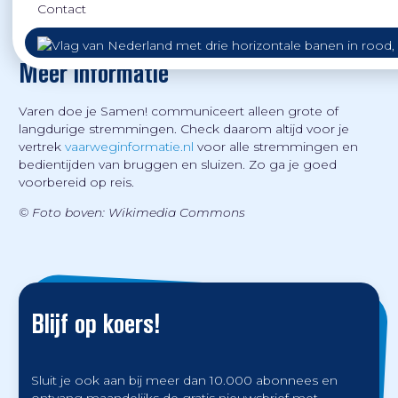
Contact
hinder kun je kijken op
Cruquius-pagina
van
vaarweginformatie.nl onder ‘Berichten’.
Meer informatie
Varen doe je Samen! communiceert alleen grote of
langdurige stremmingen. Check daarom altijd voor je
vertrek
vaarweginformatie.nl
voor alle stremmingen en
bedientijden van bruggen en sluizen. Zo ga je goed
voorbereid op reis.
© Foto boven: Wikimedia Commons
Blijf op koers!
Sluit je ook aan bij meer dan 10.000 abonnees en
ontvang maandelijks de gratis nieuwsbrief met