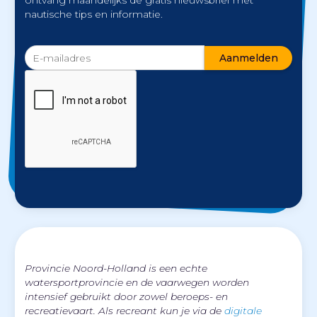
nautische tips en informatie.
Provincie Noord-Holland is een echte
watersportprovincie en de vaarwegen worden
intensief gebruikt door zowel beroeps- en
recreatievaart. Als recreant kun je via de
digitale