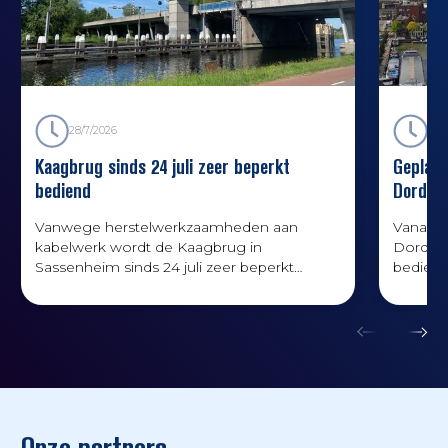
28/7/2026
22/
Kaagbrug sinds 24 juli zeer beperkt
Geplan
bediend
Dordre
Vanwege herstelwerkzaamheden aan
Vanaf 1
kabelwerk wordt de Kaagbrug in
Dordrec
Sassenheim sinds 24 juli zeer beperkt
bediend
bediend, ongeveer één keer per dag.
werkza
Onze partners