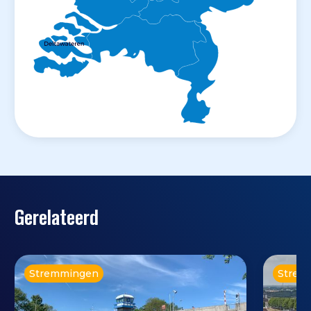
Gerelateerd
Stremmingen
Strem