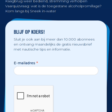
Kaagbrug weer bediend, stremming verholpen
Vaarquizvraag: wat is de toegestane alcoholpromillage?
Kom langs bij Sneek in-water
BLIJF OP KOERS!
Sluit je ook aan bij meer dan 10.000 abonnees
en ontvang maandelijks de gratis nieuwsbrief
met nautische tips en informatie.
E-mailadres
*