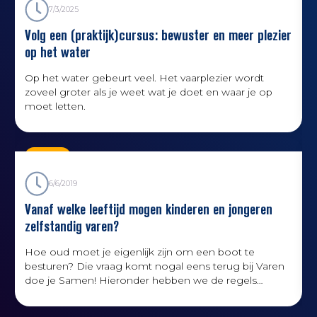
7/3/2025
Volg een (praktijk)cursus: bewuster en meer plezier
op het water
‍Op het water gebeurt veel. Het vaarplezier wordt
I
zoveel groter als je weet wat je doet en waar je op
moet letten.
Kennis
6/6/2019
Vanaf welke leeftijd mogen kinderen en jongeren
zelfstandig varen?
Hoe oud moet je eigenlijk zijn om een boot te
h
besturen? Die vraag komt nogal eens terug bij Varen
doe je Samen! Hieronder hebben we de regels
omtrent de minimumleeftijd voor het sturen van een
schip op een rijtje gezet.