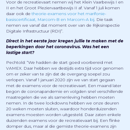
Voor de recreatievaart nemen wij het Klein Vaarbewijs I en
II en het Groot Pleziervaartbewijs II af. Vanaf 1 juli komen
daar ook de
theorie-examens voor het marifonie-
basiscertificaat, Marcom-B en Marcom-A bij
. Die taak
nemen we vanaf dat moment over van de Rijksinspectie
Digitale Infrastructuur (RDI)”.
Direct in het eerste jaar kregen jullie te maken met de
beperkingen door het coronavirus. Was het een
lastige start?
Pechtold: “We hadden de start goed voorbereid met
VAMEX. Daar hebben we destijds extra tijd voor genomen
om er zeker van te zijn dat de overgang soepel zou
verlopen. Vanaf 1 januari 2020 zijn we van start gegaan
met de examens voor de recreatievaart. Een maand later
begon de coronapandemie en volgden snel verschillende
maatregelen die we als samenleving hebben moeten
nemen. In de twee lockdowns hebben we onze deuren
20 weken moeten sluiten, waardoor honderduizenden
examens moesten worden uitgesteld. Daar zaten enkele
duizenden examens voor de recreatievaart bij. Een flinke
domper dus, maar al die gemiste theorie-examens zijn