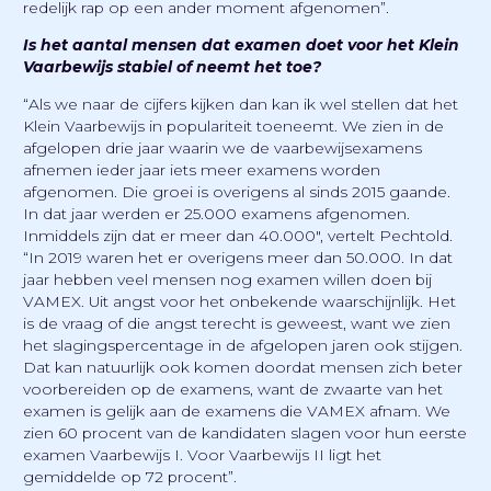
redelijk rap op een ander moment afgenomen”.
Is het aantal mensen dat examen doet voor het Klein
Vaarbewijs stabiel of neemt het toe?
“Als we naar de cijfers kijken dan kan ik wel stellen dat het
Klein Vaarbewijs in populariteit toeneemt. We zien in de
afgelopen drie jaar waarin we de vaarbewijsexamens
afnemen ieder jaar iets meer examens worden
afgenomen. Die groei is overigens al sinds 2015 gaande.
In dat jaar werden er 25.000 examens afgenomen.
Inmiddels zijn dat er meer dan 40.000", vertelt Pechtold.
“In 2019 waren het er overigens meer dan 50.000. In dat
jaar hebben veel mensen nog examen willen doen bij
VAMEX. Uit angst voor het onbekende waarschijnlijk. Het
is de vraag of die angst terecht is geweest, want we zien
het slagingspercentage in de afgelopen jaren ook stijgen.
Dat kan natuurlijk ook komen doordat mensen zich beter
voorbereiden op de examens, want de zwaarte van het
examen is gelijk aan de examens die VAMEX afnam. We
zien 60 procent van de kandidaten slagen voor hun eerste
examen Vaarbewijs I. Voor Vaarbewijs II ligt het
gemiddelde op 72 procent”.