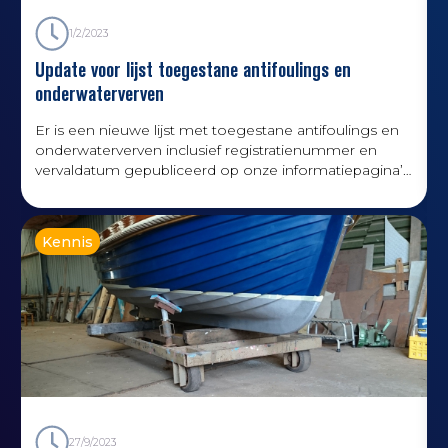
1/2/2023
Update voor lijst toegestane antifoulings en
onderwaterverven
Er is een nieuwe lijst met toegestane antifoulings en
onderwaterverven inclusief registratienummer en
vervaldatum gepubliceerd op onze informatiepagina’s
over antifouling. Bekijk de lijst hier!
Kennis
d
27/9/2023