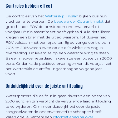
Controles hebben effect
De controles van het
Wetterskip Fryslân
blijken dus hun
vruchten af te werpen. De
Leeuwarder Courant meldt
dat
groothandel FOV de omstreden onderwaterverf dit
voorjaar uit zijn assortiment heeft gehaald. Alle detaillisten
kregen een brief met de uitleg waarom. Tot dusver had
FOV volstaan met een bijsluiter. Bij de vorige controles in
2015 en 2016 waren twee op de drie winkeliers nog in
overtreding. Dit kwam ze op een waarschuwing te staan.
Bij een nieuwe heterdaad riskeren ze een boete van 2000
euro. Ondanks de positieve ervaringen van dit voorjaar zet
het Wetterskip de antifoulingcampagne volgend jaar
voort.
Onduidelijkheid over de juiste antifouling
Watersporters die de fout in gaan riskeren een boete van
2500 euro, en zijn verplicht de vervuilende laag antifouling
te verwijderen. Om meer duidelijkheid over de juiste
aangroeiwerende onderwaterverf te scheppen heeft
Varen doe je Samen! een
informatiepagina over