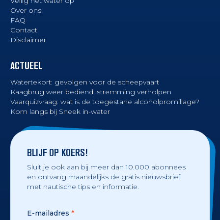
Veilig het water op
Over ons
FAQ
Contact
Disclaimer
ACTUEEL
Watertekort: gevolgen voor de scheepvaart
Kaagbrug weer bediend, stremming verholpen
Vaarquizvraag: wat is de toegestane alcoholpromillage?
Kom langs bij Sneek in-water
BLIJF OP KOERS!
Sluit je ook aan bij meer dan 10.000 abonnees
en ontvang maandelijks de gratis nieuwsbrief
met nautische tips en informatie.
E-mailadres
*