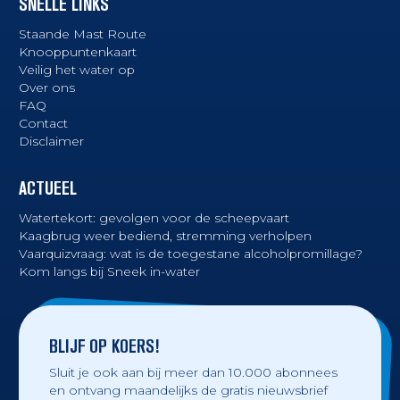
SNELLE LINKS
Staande Mast Route
Knooppuntenkaart
Veilig het water op
Over ons
FAQ
Contact
Disclaimer
ACTUEEL
Watertekort: gevolgen voor de scheepvaart
Kaagbrug weer bediend, stremming verholpen
Vaarquizvraag: wat is de toegestane alcoholpromillage?
Kom langs bij Sneek in-water
BLIJF OP KOERS!
Sluit je ook aan bij meer dan 10.000 abonnees
en ontvang maandelijks de gratis nieuwsbrief