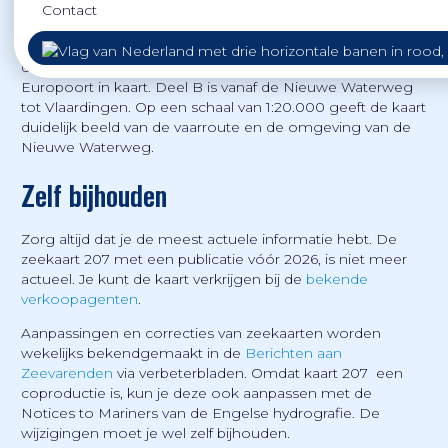
Zeekaart 207 is onderdeel van een serie dat in
Contact
coproductie met de hydrografische dienst van het
Verenigd Koninkrijk is gemaakt. De kaart is in is in twee
delen opgesplitst. Deel A brengt Nieuwe Waterweg en
Europoort in kaart. Deel B is vanaf de Nieuwe Waterweg
tot Vlaardingen. Op een schaal van 1:20.000 geeft de kaart
duidelijk beeld van de vaarroute en de omgeving van de
Nieuwe Waterweg.
Zelf bijhouden
Zorg altijd dat je de meest actuele informatie hebt. De
zeekaart 207 met een publicatie vóór 2026, is niet meer
actueel. Je kunt de kaart verkrijgen bij de
bekende
verkoopagenten
.
Aanpassingen en correcties van zeekaarten worden
wekelijks bekendgemaakt in de
Berichten aan
Zeevarenden
via verbeterbladen. Omdat kaart 207 een
coproductie is, kun je deze ook aanpassen met de
Notices to Mariners van de Engelse hydrografie. De
wijzigingen moet je wel zelf bijhouden.